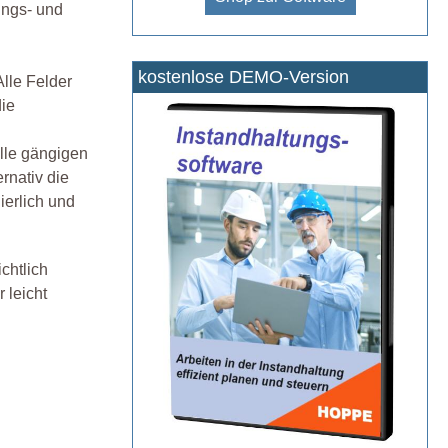
ungs- und
kostenlose DEMO-Version
Alle Felder
die
alle gängigen
rnativ die
erlich und
chtlich
 leicht