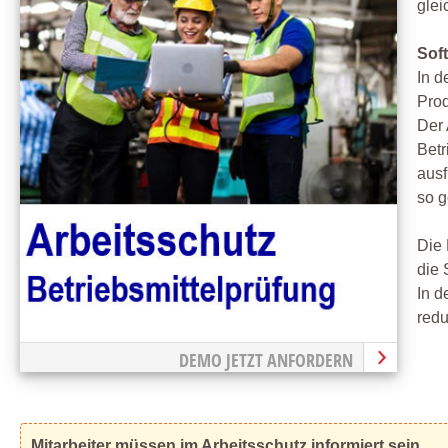
glei
Sof
In d
Prod
Der 
Betr
ausf
so g
Die 
die 
In d
redu
DEMO JETZT ANFORDERN
Mitarbeiter müssen im Arbeitsschutz informiert sein