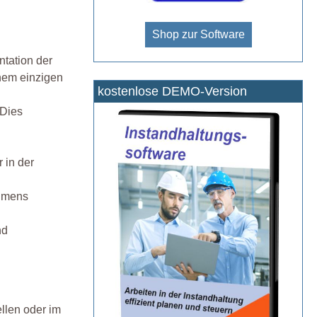
Shop zur Software
ntation der
inem einzigen
kostenlose DEMO-Version
 Dies
 in der
ehmens
nd
llen oder im