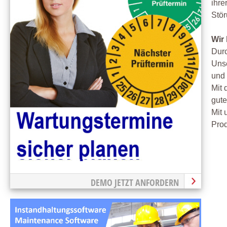
ihre
Stö
Wir
Durc
Unse
und
Mit 
gute
Mit
Prod
DEMO JETZT ANFORDERN