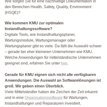
Wie sorgen Sie für eine nachhaltige Dokumentation in
den Bereichen Health, Safety, Quality, Environment
Prüfen
(HSQE)?
Prüfmittel Messmittel
Prüfplaner
Wie kommen KMU zur optimalen
Instandhaltungssoftware?
Prüfung
Digitale Tools, wie Instandhaltungsplaner,
Prüfung Arbeitsmittel
Wartungsmodule, Wartungsmanager oder
Prüfung Fuhrpark
Wartungsplaner gibt es viele. Da fällt die Auswahl schwer
Reparatur
– gerade bei eher kleineren Unternehmen wie KMU.
Welche Anwendungen für mittelständische Unternehmen
Service
geeignet sind, erfahren Sie unter
hier.
Sicherheit
Software
Gerade für KMU eignen sich nicht alle verfügbaren
Anwendungen. Die Auswahl an Softwarelösungen ist
Sonstiges
groß. Wir geben einen Überblick.
Unterweisung
Viele Mittelständler haben die Zeichen der Zeit erkannt
Wartung
und in eine
Organisationssoftware
für Wartungen,
Werkstatt
Instandhaltungen und Reparaturen investiert.