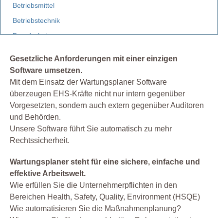
Betriebsmittel
Betriebstechnik
Brandschutz
Elektro
Gesetzliche Anforderungen mit einer einzigen
Etiketten
Software umsetzen.
Facility Management
Mit dem Einsatz der Wartungsplaner Software
überzeugen EHS-Kräfte nicht nur intern gegenüber
Fuhrpark
Vorgesetzten, sondern auch extern gegenüber Auditoren
Gebäudemanagement
und Behörden.
Gefahrstoff
Unsere Software führt Sie automatisch zu mehr
Rechtssicherheit.
Gefährdungsbeurteilung
Gesetz
Wartungsplaner steht für eine sichere, einfache und
Instandhaltung
effektive Arbeitswelt.
Wie erfüllen Sie die Unternehmerpflichten in den
Leiterprüfung
Bereichen Health, Safety, Quality, Environment (HSQE)
Organisation
Wie automatisieren Sie die Maßnahmenplanung?
Produktion