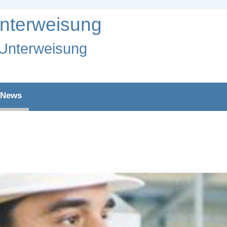
Unterweisung
:Unterweisung
News